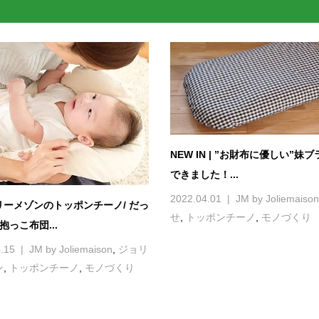
NEW IN | ”お財布に優しい”妹
できました！...
2022.04.01
JM by Joliemaison
リーメゾンのトッポンチーノ/ だっ
せ
,
トッポンチーノ
,
モノづくり
抱っこ布団...
.15
JM by Joliemaison
,
ジョリ
ン
,
トッポンチーノ
,
モノづくり