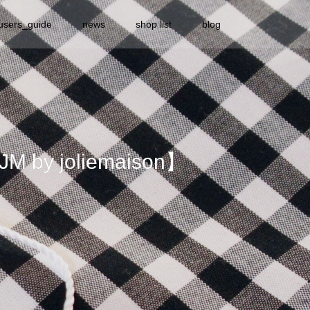
users_guide
news
shop list
blog
 joliemaison】