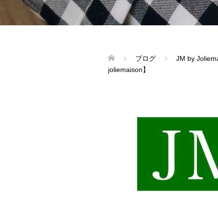
ブログ
JM by Joliem
joliemaison】