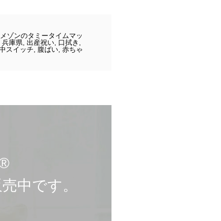
メゾンのタミータイムマッ
,
兵庫県
,
出産祝い
,
口拭き
,
中スイッチ
,
腹ばい
,
赤ちゃ
︎
販売中です。
。