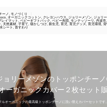
チーノ
,
モノづくり
toco
,
オーガニックコットン
,
クレヨンハウス
,
ジョリーメゾン
,
ジョリー
プレイマット
,
ベビーギフトパック
,
ベビー布団
,
モンテッソーリ
,
丹波市
チ
,
天然素材
,
子育て
,
寝かしつけ
,
新生児
,
育児
,
育児グッズ
,
育児環境
,
背
水シート
,
首すわり
ジョリーメゾンのトッポンチーノ®
オーガニックカバー２枚セット
フルオーガニックの最高級トッポンチーノに洗い替えカバーセットです