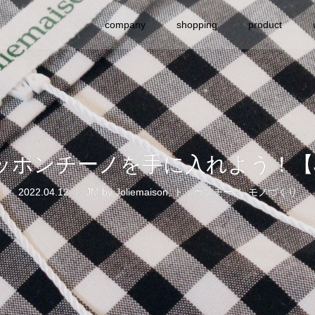
company
shopping
product
トッポンチーノを手に入れよう！【JM by
2022.04.12
JM by Joliemaison
,
トッポンチーノ
,
モノづくり