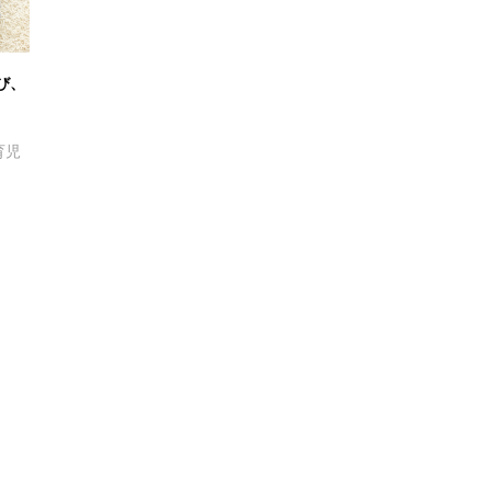
び、
育児
ジョリーメゾン
トッポンチーノ
モノづく
り