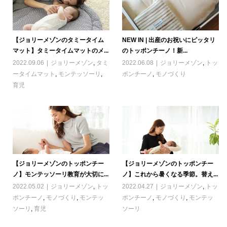
【ジョリーメゾンのタミータイム
NEW IN | 出産のお祝いにピッタリ
マット】タミータイムマットのメ...
のトッポンチーノ！新...
2022.09.06
ジョリーメゾン
,
タミ
2022.06.08
ジョリーメゾン
,
トッ
ータイムマット
,
モンテッソーリ
,
ポンチーノ
,
モノづくり
育児
【ジョリーメゾンのトッポンチー
【ジョリーメゾンのトッポンチー
ノ】モンテッソーリ教育が大切に...
ノ】これから暑くなる季節。替え...
2022.05.02
ジョリーメゾン
,
トッ
2022.04.27
ジョリーメゾン
,
トッ
ポンチーノ
,
モノづくり
,
モンテッ
ポンチーノ
,
モノづくり
,
モンテッ
ソーリ
,
育児
ソーリ