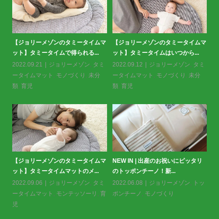
のタミータイムマ
スタンダードパックから
＜掲載情報＞クーヨン2月号に掲載
はいつから...
が登場！＜布川愛子さんリス
いただきました。
ョリーメゾン
,
タミ
2022.12.19
お知らせ
,
2023.01.26
お知らせ
,
ジョリーメ
モノづくり
,
未分
ゾン
,
トッポンチーノ
,
モ
ゾン
,
トッポンチーノ
ジョリーメゾンの中綿もGOTS認
布川愛子さんの描くジョ
産のお祝いにピッタリ
証！？
のパッケージ
新...
2022.10.18
ジョリーメゾン
2022.10.03
お知らせ
,
ョリーメゾン
,
トッ
ゾン
,
モノづくり
づくり