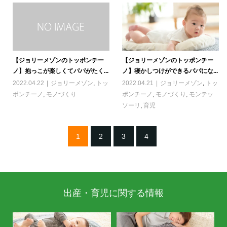
【ジョリーメゾンのトッポンチー
【ジョリーメゾンのトッポンチー
ノ】抱っこが楽しくてパパがたく...
ノ】寝かしつけができるパパにな...
2022.04.22
ジョリーメゾン
,
トッ
2022.04.21
ジョリーメゾン
,
トッ
ポンチーノ
,
モノづくり
ポンチーノ
,
モノづくり
,
モンテッ
ソーリ
,
育児
1
2
3
4
出産・育児に関する情報