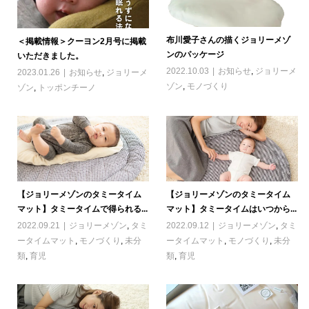
布川愛子さんの描くジョリーメゾ
＜掲載情報＞クーヨン2月号に掲載
ンのパッケージ
いただきました。
2022.10.03
お知らせ
,
ジョリーメ
2023.01.26
お知らせ
,
ジョリーメ
ゾン
,
モノづくり
ゾン
,
トッポンチーノ
【ジョリーメゾンのタミータイム
【ジョリーメゾンのタミータイム
マット】タミータイムで得られる...
マット】タミータイムはいつから...
2022.09.21
ジョリーメゾン
,
タミ
2022.09.12
ジョリーメゾン
,
タミ
ータイムマット
,
モノづくり
,
未分
ータイムマット
,
モノづくり
,
未分
類
,
育児
類
,
育児