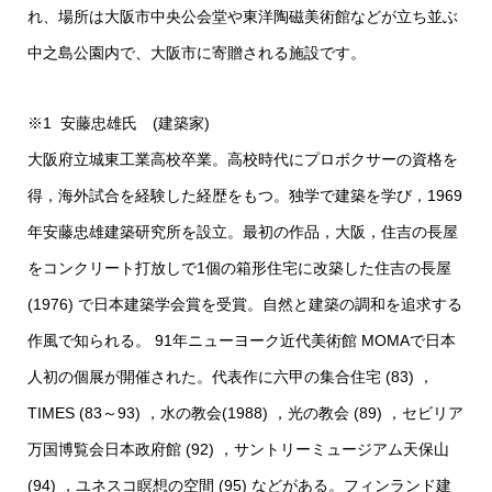
れ、場所は大阪市中央公会堂や東洋陶磁美術館などが立ち並ぶ
中之島公園内で、大阪市に寄贈される施設です。
※1 安藤忠雄氏 (建築家)
大阪府立城東工業高校卒業。高校時代にプロボクサーの資格を
得，海外試合を経験した経歴をもつ。独学で建築を学び，1969
年安藤忠雄建築研究所を設立。最初の作品，大阪，住吉の長屋
をコンクリート打放しで1個の箱形住宅に改築した住吉の長屋
(1976) で日本建築学会賞を受賞。自然と建築の調和を追求する
作風で知られる。 91年ニューヨーク近代美術館 MOMAで日本
人初の個展が開催された。代表作に六甲の集合住宅 (83) ，
TIMES (83～93) ，水の教会(1988) ，光の教会 (89) ，セビリア
万国博覧会日本政府館 (92) ，サントリーミュージアム天保山
(94) ，ユネスコ瞑想の空間 (95) などがある。フィンランド建