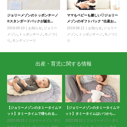
ジョリーメゾンのトッポンチーノ
ママもベビーも嬉しい♡ジョリー
®︎スタンダードパックが誕生...
メゾンのギフトパック “出産お...
2019.09.10
お知らせ
,
ジョリー
2019.08.12
お知らせ
,
ジョリー
メゾン
,
トッポンチーノ
,
モノづく
メゾン
,
トッポンチーノ
,
モノづく
り
,
モンテッソーリ
り
出産・育児に関する情報
ムマ
スタンダードパックから新シリーズ
【
＜掲載情報＞クーヨン2月号に掲載
が登場！＜布川愛子さんリスパ...
ッ
いただきました。
ミ
2022.12.19
お知らせ
,
ジョリーメ
20
2023.01.26
お知らせ
,
ジョリーメ
分
ゾン
,
トッポンチーノ
,
モノづくり
ー