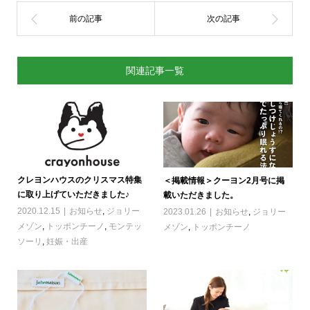
関連記事一覧
クレヨンハウスのクリスマス特集
＜掲載情報＞クーヨン2月号に掲
に取り上げていただきました♪
載いただきました。
2020.12.15
お知らせ
,
ジョリー
2023.01.26
お知らせ
,
ジョリー
メゾン
,
トッポンチーノ
,
モンテッ
メゾン
,
トッポンチーノ
ソーリ
,
妊娠・出産