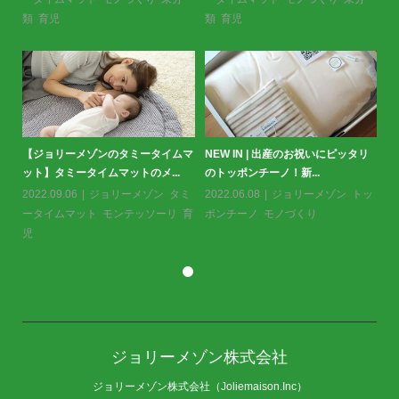
ゾン
,
トッポンチーノ
類
ジョリーメゾンの中綿もGOTS認
布川愛子さんの描くジョリーメゾン
リ
【
証！？
のパッケージ
ッ
2022.10.18
ジョリーメゾン
2022.10.03
お知らせ
,
ジョリーメ
ッ
20
ゾン
,
モノづくり
ー
児
ジョリーメゾン株式会社
ジョリーメゾン株式会社（Joliemaison.Inc）