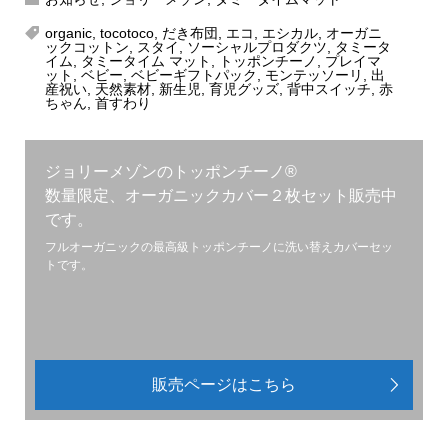
organic
,
tocotoco
,
だき布団
,
エコ
,
エシカル
,
オーガニ
ックコットン
,
スタイ
,
ソーシャルプロダクツ
,
タミータ
イム
,
タミータイム マット
,
トッポンチーノ
,
プレイマ
ット
,
ベビー
,
ベビーギフトパック
,
モンテッソーリ
,
出
産祝い
,
天然素材
,
新生児
,
育児グッズ
,
背中スイッチ
,
赤
ちゃん
,
首すわり
ジョリーメゾンのトッポンチーノ®︎
数量限定、オーガニックカバー２枚セット販売中
です。
フルオーガニックの最高級トッポンチーノに洗い替えカバーセッ
トです。
販売ページはこちら