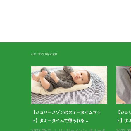
出産・育児に関する情報
メゾンのパ
【ジョリーメゾンのタミータイムマッ
【ジョ
ト】タミータイムで得られる...
ト】タミ
ョリーメゾン
,
2022.09.21
ジョリーメゾン
,
タミータ
2022.09