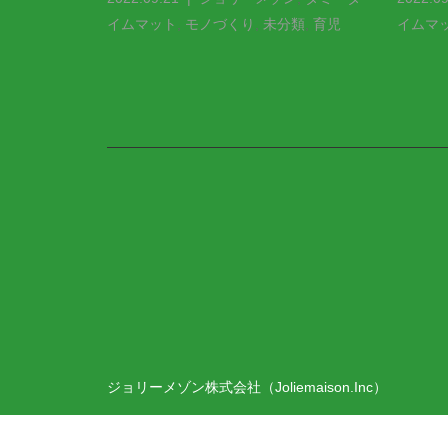
イムマット
,
モノづくり
,
未分類
,
育児
イムマ
ジョリーメゾン株式会社（Joliemaison.Inc）