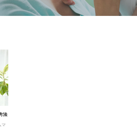
方法
ムマ