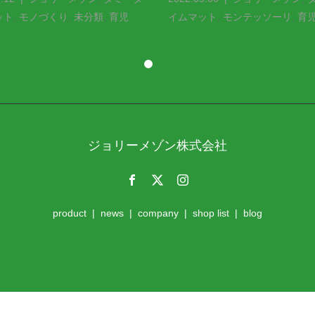
ット
,
モノづくり
,
未分類
,
育児
イムマット
,
モンテッソーリ
,
育
ジョリーメゾン株式会社
product
news
company
shop list
blog