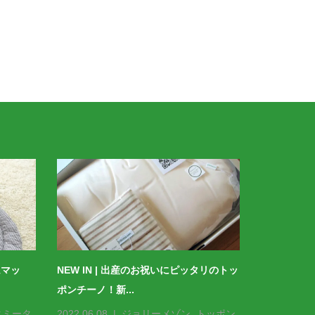
ムマッ
NEW IN | 出産のお祝いにピッタリのトッ
＜掲載情報
ポンチーノ！新...
きました。
タミータ
2022.06.08
ジョリーメゾン
,
トッポン
2023.01.26