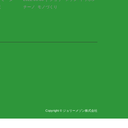
児
チーノ
,
モノづくり
トッポンチ
Copyright © ジョリーメゾン株式会社