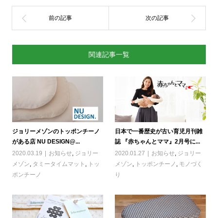
関連記事一覧
ジョリーメゾンのトッポンチーノ
日本で一番歴史が古い育児月刊雑
がある店 NU DESIGN@...
誌 『赤ちゃんとママ』2月号に...
2020.03.19
お知らせ
,
ジョリー
2020.01.27
お知らせ
,
ジョリー
メゾン
,
タミータイムマット
,
トッ
メゾン
,
トッポンチーノ
,
モノづく
ポンチーノ
り