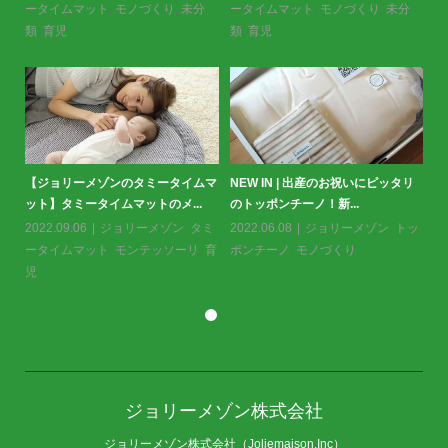
分
ゾン
,
トッポンチーノ
,
モノづくり
ー
ゾン
,
トッポンチーノ
類
ジョリーメゾンの中綿もGOTS認
布川愛子さんの描くジョリーメゾン
リ
【
証！？
のパッケージ
ッ
2022.10.18
ジョリーメゾン
2022.10.03
お知らせ
,
ジョリーメ
ッ
20
ゾン
,
モノづくり
ー
児
ジョリーメゾン株式会社
ジョリーメゾン株式会社（Joliemaison.Inc）