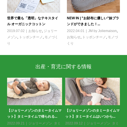
世界で最も「透明」なテキスタイ
NEW IN | ”お財布に優しい”妹ブラ
ル オーガニックコットン
ンドができました！...
2019.07.02
お知らせ
,
ジョリー
2022.04.01
JM by Joliemaison
,
メゾン
,
トッポンチーノ
,
モノづく
お知らせ
,
トッポンチーノ
,
モノづ
り
くり
出産・育児に関する情報
ムマ
スタンダードパックから新シリーズ
【
＜掲載情報＞クーヨン2月号に掲載
が登場！＜布川愛子さんリスパ...
ッ
いただきました。
ミ
2022.12.19
お知らせ
,
ジョリーメ
20
2023.01.26
お知らせ
,
ジョリーメ