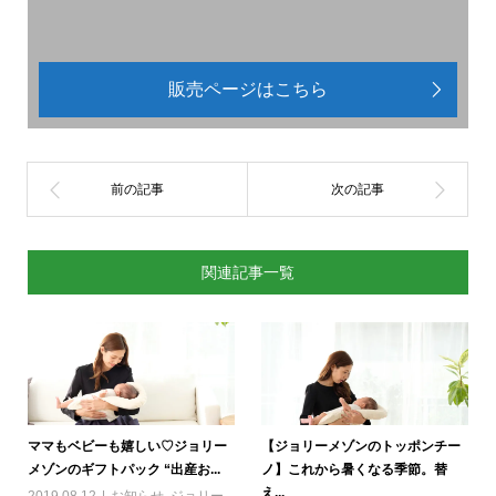
販売ページはこちら
関連記事一覧
ママもベビーも嬉しい♡ジョリー
【ジョリーメゾンのトッポンチー
メゾンのギフトパック “出産お...
ノ】これから暑くなる季節。替
え...
2019.08.12
お知らせ
,
ジョリー