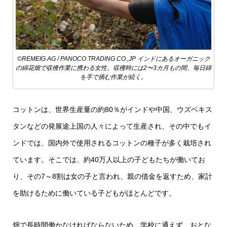
©REMEIG AG / PANOCO TRADING CO.,JP インドにあるオーガニック
の綿花畑で収穫作業に携わる女性。収穫時には2〜3カ月もの間、毎日綿
を手で摘む作業が続く。
コットンは、世界生産量の約80％がインドや中国、ウズベキス
タンなどの発展途上国の人々によって生産され、その中でもイ
ンドでは、国内外で使用されるコットンの種子が多く栽培され
ています。そこでは、約40万人以上の子どもたちが働いてお
り、その7～8割は女の子と言われ、親の借金を返すため、家計
を助けるために働いている子どもがほとんどです。
畑で長時間働かなければならないため、学校に通えず、おとな