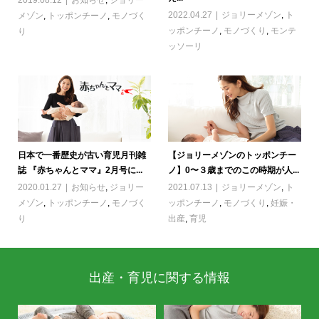
2022.04.27
ジョリーメゾン
,
ト
メゾン
,
トッポンチーノ
,
モノづく
ッポンチーノ
,
モノづくり
,
モンテ
り
ッソーリ
日本で一番歴史が古い育児月刊雑
【ジョリーメゾンのトッポンチー
誌 『赤ちゃんとママ』2月号に...
ノ】0〜３歳までのこの時期が人...
2020.01.27
お知らせ
,
ジョリー
2021.07.13
ジョリーメゾン
,
ト
メゾン
,
トッポンチーノ
,
モノづく
ッポンチーノ
,
モノづくり
,
妊娠・
り
出産
,
育児
出産・育児に関する情報