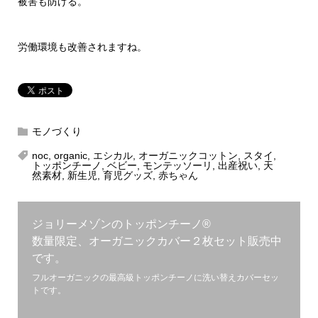
被害も防げる。
労働環境も改善されますね。
モノづくり
noc
,
organic
,
エシカル
,
オーガニックコットン
,
スタイ
,
トッポンチーノ
,
ベビー
,
モンテッソーリ
,
出産祝い
,
天
然素材
,
新生児
,
育児グッズ
,
赤ちゃん
ジョリーメゾンのトッポンチーノ®︎
数量限定、オーガニックカバー２枚セット販売中
です。
フルオーガニックの最高級トッポンチーノに洗い替えカバーセッ
トです。