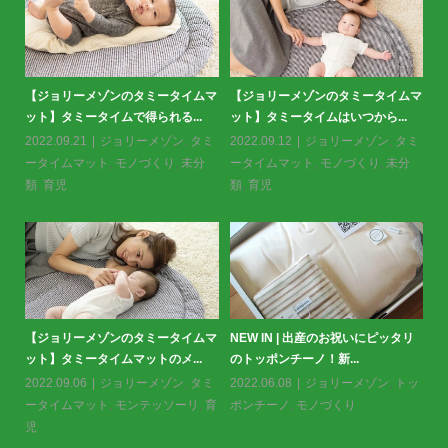
のタミータイムマ
スタンダードパックから
＜掲載情報＞クーヨン2月号に掲載
はいつから...
が登場！＜布川愛子さんリス
いただきました。
ョリーメゾン
,
タミ
2022.12.19
お知らせ
,
2023.01.26
お知らせ
,
ジョリーメ
モノづくり
,
未分
ゾン
,
トッポンチーノ
,
モ
ゾン
,
トッポンチーノ
ジョリーメゾンの中綿もGOTS認
布川愛子さんの描くジョ
産のお祝いにピッタリ
証！？
のパッケージ
新...
2022.10.18
ジョリーメゾン
2022.10.03
お知らせ
,
ョリーメゾン
,
トッ
ゾン
,
モノづくり
づくり