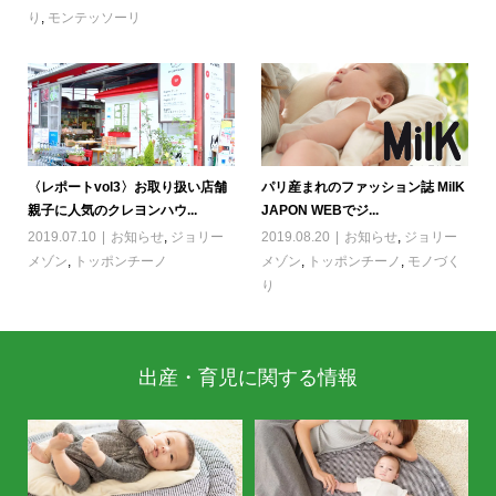
り
,
モンテッソーリ
〈レポートvol3〉お取り扱い店舗
パリ産まれのファッション誌 MilK
親子に人気のクレヨンハウ...
JAPON WEBでジ...
2019.07.10
お知らせ
,
ジョリー
2019.08.20
お知らせ
,
ジョリー
メゾン
,
トッポンチーノ
メゾン
,
トッポンチーノ
,
モノづく
り
出産・育児に関する情報