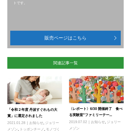
トです。
販売ページはこちら
関連記事一覧
〈レポート〉6/30 開催終了 食べ
「令和２年度 丹波すぐれもの大
る実験室”ファミリーテー...
賞」に選定されました
2019.07.02
お知らせ
,
ジョリー
2021.01.28
お知らせ
,
ジョリー
メゾン
メゾン
,
トッポンチーノ
,
モノづく