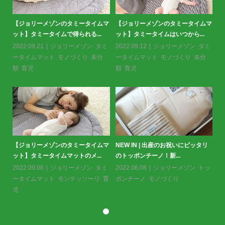
ーズ
【ジョリーメゾンのタミータイムマ
【ジョリーメゾンのタミータイムマ
＜
ット】タミータイムで得られる...
ット】タミータイムはいつから...
い
メ
2022.09.21
ジョリーメゾン
,
タミ
2022.09.12
ジョリーメゾン
,
タミ
20
り
ータイムマット
,
モノづくり
,
未分
ータイムマット
,
モノづくり
,
未分
ゾ
類
,
育児
類
,
育児
ゾン
ジ
【ジョリーメゾンのタミータイムマ
NEW IN | 出産のお祝いにピッタリ
証
ット】タミータイムマットのメ...
のトッポンチーノ！新...
メ
20
2022.09.06
ジョリーメゾン
,
タミ
2022.06.08
ジョリーメゾン
,
トッ
ータイムマット
,
モンテッソーリ
,
育
ポンチーノ
,
モノづくり
児