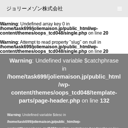
ジョリーメゾン株式会社
Warning
: Undefined array key 0 in
/home/task699/joliemaison.jp/public_html/wp-
content/themes/oops_tcd048/single.php
on line
20
Warning
: Attempt to read property "slug" on null in
/home/task699/joliemaison.jp/public_html/wp-
content/themes/oops_tcd048/single.php
on line
20
Warning
: Undefined variable $catchphrase
in
/home/task699/joliemaison.jp/public_html
/wp-
content/themes/oops_tcd048/template-
parts/page-header.php
on line
132
Warning
: Undefined variable $desc in
/home/task699/joliemaison.jp/public_html/wp-