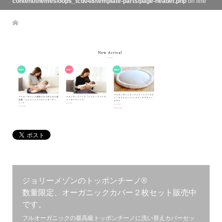
content/themes/oops_tcd048/template-parts/page-header.php
on line
133
ジョリーメゾンのトッポンチーノ®︎
数量限定、オーガニックカバー２枚セット販売中
です。
フルオーガニックの最高級トッポンチーノに洗い替えカバーセッ